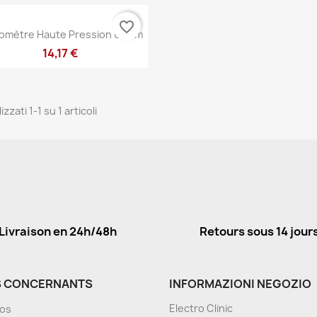
favorite_border
Anteprima

omètre Haute Pression 63mm
14,17 €
izzati 1-1 su 1 articoli
Livraison en 24h/48h
Retours sous 14 jour
 CONCERNANTS
INFORMAZIONI NEGOZIO
Electro Clinic
pos