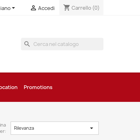
shopping_cart


Carrello
(0)
liano
Accedi
search
ocation
Promotions
ina

Rilevanza
er: