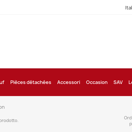
Ita
uf
Pièces détachées
Accessori
Occasion
SAV
L
on
Ord
 prodotto.
p