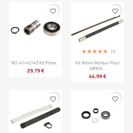
favorite_border
favorite_border
(1)
Anteprima
Anteprima


NO. 41+42+43 Kit Prise...
Kit Arbre Moteur Pour
MIRKA...
29,79 €
44,99 €
favorite_border
favorite_border