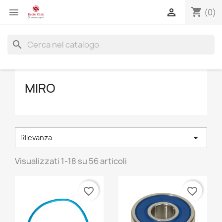
shopping_cart


(0)
search
MIRO

Rilevanza
Visualizzati 1-18 su 56 articoli
favorite_border
favorite_border