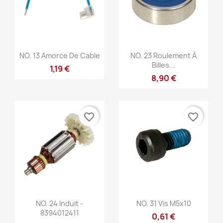
Anteprima
Anteprima


NO. 13 Amorce De Cable
NO. 23 Roulement À
Billes...
1,19 €
8,90 €
favorite_border
favorite_border
Anteprima
Anteprima


NO. 24 Induit -
NO. 31 Vis M5x10
8394012411
0,61 €