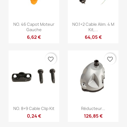
Anteprima
Anteprima


NO. 46 Capot Moteur
NO.1+2 Cable Alim. 4 M
Gauche
Kit,...
6,62 €
64,05 €
favorite_border
favorite_border
Anteprima
Anteprima


NO. 8+9 Cable Clip Kit
Réducteur...
0,24 €
126,85 €