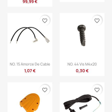
99,99 €
favorite_border
favorite_border
Anteprima
Anteprima


NO. 15 Amorce De Cable
NO. 44 Vis M4x20
1,07 €
0,30 €
favorite_border
favorite_border