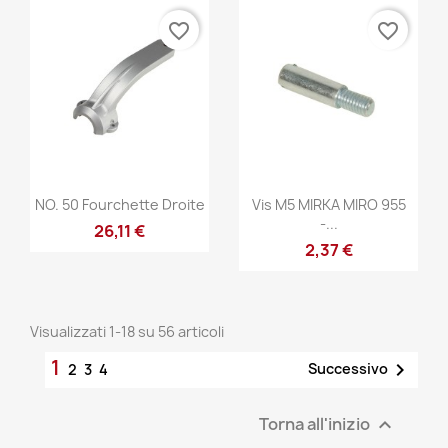
favorite_border
favorite_border
Anteprima
Anteprima


NO. 50 Fourchette Droite
Vis M5 MIRKA MIRO 955
-...
26,11 €
2,37 €
Visualizzati 1-18 su 56 articoli
1

Successivo
2
3
4
Torna all'inizio
