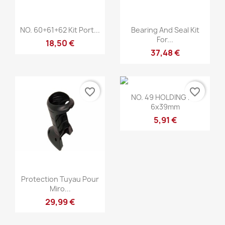
Anteprima
Anteprima


NO. 60+61+62 Kit Port...
Bearing And Seal Kit
For...
18,50 €
37,48 €
favorite_border
favorite_border
Anteprima

NO. 49 HOLDING PIN
6x39mm
5,91 €
Anteprima

Protection Tuyau Pour
Miro...
29,99 €