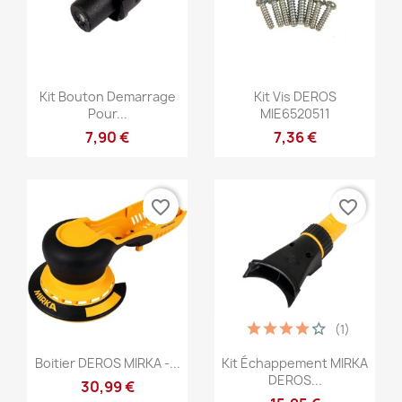
Anteprima
Anteprima


Kit Bouton Demarrage
Kit Vis DEROS
Pour...
MIE6520511
7,90 €
7,36 €
favorite_border
favorite_border
(1)
Anteprima
Anteprima


Boitier DEROS MIRKA -...
Kit Échappement MIRKA
DEROS...
30,99 €