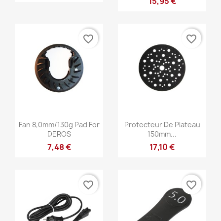
15,95 €
favorite_border
favorite_border
Anteprima
Anteprima


Fan 8,0mm/130g Pad For
Protecteur De Plateau
DEROS
150mm...
7,48 €
17,10 €
favorite_border
favorite_border