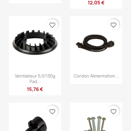
12,05 €
favorite_border
favorite_border
Anteprima
Anteprima


Ventilateur 5,0/130g
Cordon Alimentation...
Pad...
15,76 €
favorite_border
favorite_border