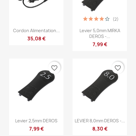
(2)
Anteprima
Anteprima


Cordon Alimentation...
Levier 5,0mm MIRKA
DEROS -...
35,08 €
7,99 €
favorite_border
favorite_border
Anteprima
Anteprima


Levier 2,5mm DEROS
LEVIER 8,0mm DEROS -...
7,99 €
8,30 €