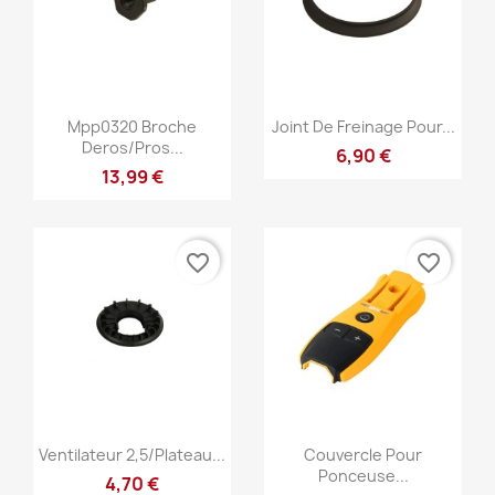
Anteprima
Anteprima


Mpp0320 Broche
Joint De Freinage Pour...
Deros/pros...
6,90 €
13,99 €
favorite_border
favorite_border
Anteprima
Anteprima


Ventilateur 2,5/plateau...
Couvercle Pour
Ponceuse...
4,70 €