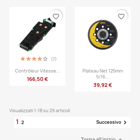
favorite_border
favorite_border
(7)
Anteprima
Anteprima


Contrôleur Vitesse...
Plateau Net 125mm
5/16...
166,50 €
39,92 €
Visualizzati 1-18 su 29 articoli
1

Successivo
2
Torna all'inizio
