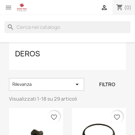
shopping_cart


(0)
search
DEROS

FILTRO
Rilevanza
Visualizzati 1-18 su 29 articoli
favorite_border
favorite_border