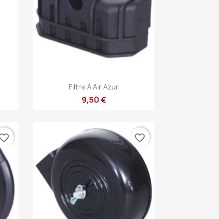
Aperçu rapide

Filtre À Air Azur
9,50 €
vorite_border
favorite_border