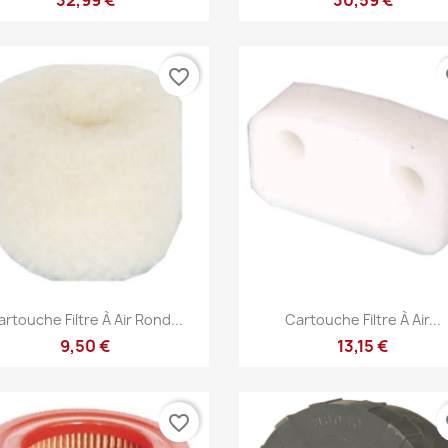
favorite_border
fa
Aperçu rapide
Aperçu rapide


artouche Filtre À Air Rond...
Cartouche Filtre À Air...
9,50 €
13,15 €
favorite_border
fa