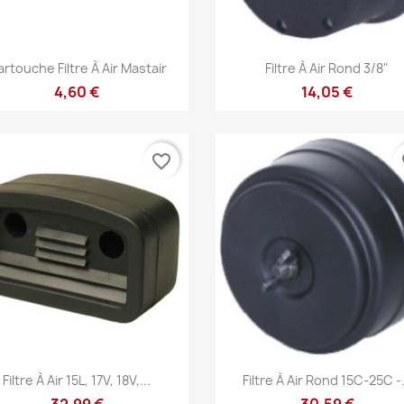
Aperçu rapide
Aperçu rapide


rtouche Filtre À Air Mastair
Filtre À Air Rond 3/8"
4,60 €
14,05 €
favorite_border
fa
Aperçu rapide
Aperçu rapide


Filtre À Air 15L, 17V, 18V,...
Filtre À Air Rond 15C-25C -.
32,99 €
30,59 €