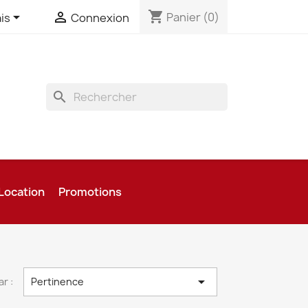
shopping_cart


Panier
(0)
is
Connexion
search
Location
Promotions

ar :
Pertinence