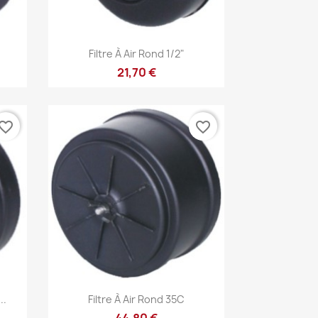
Aperçu rapide

Filtre À Air Rond 1/2"
21,70 €
vorite_border
favorite_border
Aperçu rapide

..
Filtre À Air Rond 35C
44,80 €