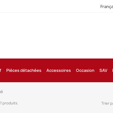
França
f
Pièces détachées
Accessoires
Occasion
SAV
mé
 21 produits.
Trier p