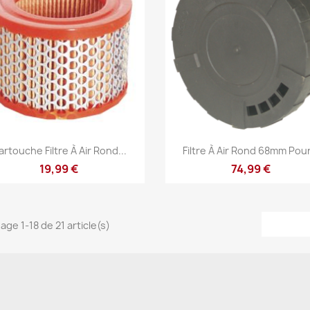
Aperçu rapide
Aperçu rapide


artouche Filtre À Air Rond...
Filtre À Air Rond 68mm Pour
19,99 €
74,99 €
age 1-18 de 21 article(s)