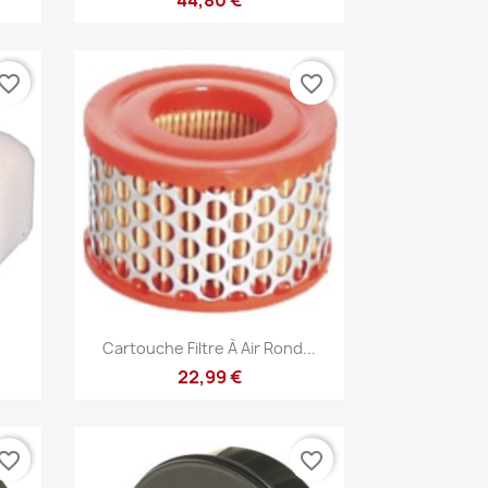
vorite_border
favorite_border
Aperçu rapide

Cartouche Filtre À Air Rond...
22,99 €
vorite_border
favorite_border