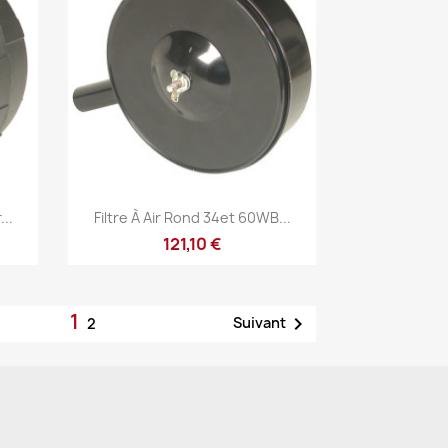
Aperçu rapide

...
Filtre À Air Rond 34et 60WB...
121,10 €
1

Suivant
2