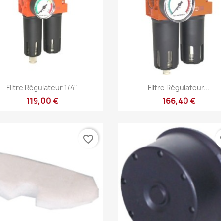
Aperçu rapide
Aperçu rapide


Filtre Régulateur 1/4"
Filtre Régulateur...
119,00 €
166,40 €
favorite_border
fa