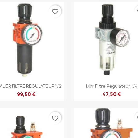
favorite_border
fa
Aperçu rapide
Aperçu rapide


ALIER FILTRE REGULATEUR 1/2
Mini Filtre Régulateur 1/4
99,50 €
47,50 €
favorite_border
fa