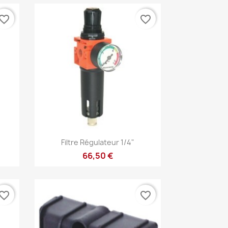
vorite_border
favorite_border
Aperçu rapide

Filtre Régulateur 1/4"
66,50 €
vorite_border
favorite_border