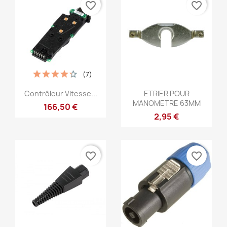
favorite_border
favorite_border
(7)
Aperçu rapide
Aperçu rapide


Contrôleur Vitesse...
ETRIER POUR
MANOMETRE 63MM
166,50 €
2,95 €
favorite_border
favorite_border