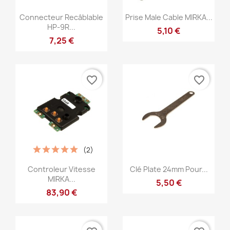
Aperçu rapide
Aperçu rapide


Connecteur Recâblable
Prise Male Cable MIRKA...
HP-9R...
5,10 €
7,25 €
favorite_border
favorite_border
(2)
Aperçu rapide
Aperçu rapide


Controleur Vitesse
Clé Plate 24mm Pour...
MIRKA...
5,50 €
83,90 €