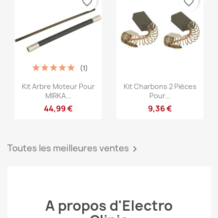
favorite_border
favorite_border
(1)
Aperçu rapide
Aperçu rapide


Kit Arbre Moteur Pour
Kit Charbons 2 Pièces
MIRKA...
Pour...
44,99 €
9,36 €
Toutes les meilleures ventes

A propos d'Electro