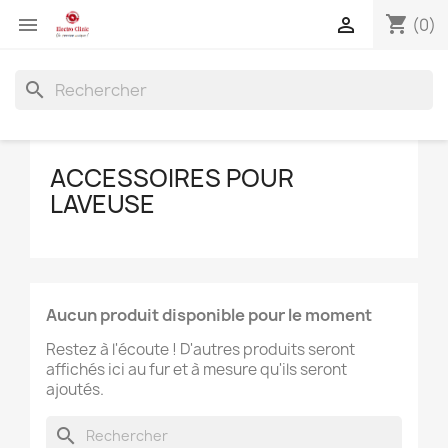
shopping_cart


(0)
search
ACCESSOIRES POUR
LAVEUSE
Aucun produit disponible pour le moment
Restez à l'écoute ! D'autres produits seront
affichés ici au fur et à mesure qu'ils seront
ajoutés.
search