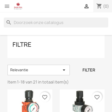
shopping_cart


(0)
search
FILTRE

FILTER
Relevantie
Item 1-18 van 21 in totaal item(s)
favorite_border
favorite_border