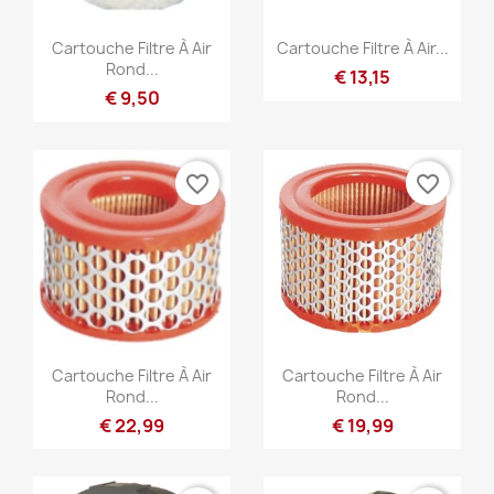
Snel bekijken
Snel bekijken


Cartouche Filtre À Air
Cartouche Filtre À Air...
Rond...
€ 13,15
€ 9,50
favorite_border
favorite_border
Snel bekijken
Snel bekijken


Cartouche Filtre À Air
Cartouche Filtre À Air
Rond...
Rond...
€ 22,99
€ 19,99