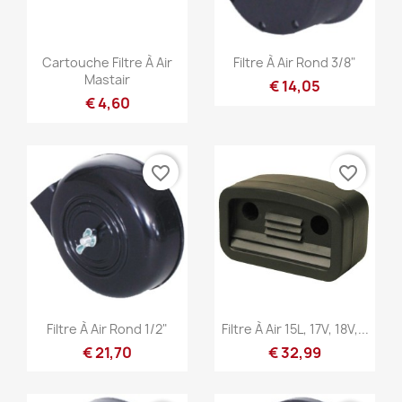
Snel bekijken
Snel bekijken


Cartouche Filtre À Air
Filtre À Air Rond 3/8"
Mastair
€ 14,05
€ 4,60
favorite_border
favorite_border
Snel bekijken
Snel bekijken


Filtre À Air Rond 1/2"
Filtre À Air 15L, 17V, 18V,...
€ 21,70
€ 32,99