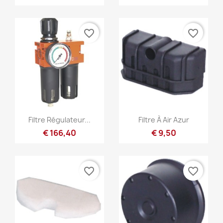
favorite_border
favorite_border
Snel bekijken
Snel bekijken


Filtre Régulateur...
Filtre À Air Azur
€ 166,40
€ 9,50
favorite_border
favorite_border