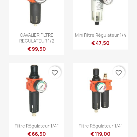
Snel bekijken
Snel bekijken


CAVALIER FILTRE
Mini Filtre Régulateur 1/4
REGULATEUR 1/2
€ 47,50
€ 99,50
favorite_border
favorite_border
Snel bekijken
Snel bekijken


Filtre Régulateur 1/4"
Filtre Régulateur 1/4"
€ 66,50
€ 119,00