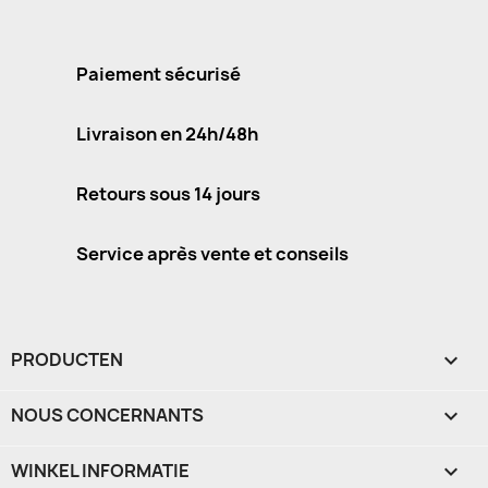
Paiement sécurisé
Livraison en 24h/48h
Retours sous 14 jours
Service après vente et conseils
PRODUCTEN

NOUS CONCERNANTS

WINKEL INFORMATIE
keyboard_arrow_down