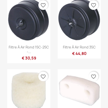
favorite_border
favorite_border
Snel bekijken
Snel bekijken


Filtre À Air Rond 15C-25C
Filtre À Air Rond 35C
-...
€ 44,80
€ 30,59
favorite_border
favorite_border