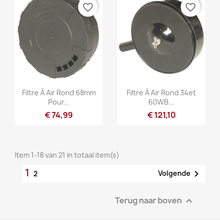
favorite_border
favorite_border
Snel bekijken
Snel bekijken


Filtre À Air Rond 68mm
Filtre À Air Rond 34et
Pour...
60WB...
€ 74,99
€ 121,10
Item 1-18 van 21 in totaal item(s)
1

Volgende
2
Terug naar boven
