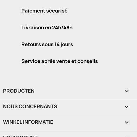
Paiement sécurisé
Livraison en 24h/48h
Retours sous 14 jours
Service après vente et conseils
PRODUCTEN

NOUS CONCERNANTS

WINKEL INFORMATIE
keyboard_arrow_down