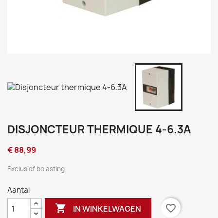
DISJONCTEUR THERMIQUE 4-6.3A
€ 88,99
Exclusief belasting
Aantal

favorite_border
IN WINKELWAGEN