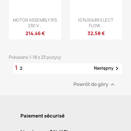
Szybki podgląd
Szybki podgląd


MOTOR ASSEMBLY 915
107400489 ELECT.
230 V...
FLOW...
214,46 €
32,58 €
Pokazano 1-18 z 23 pozycji
1

Następny
2
Powrót do góry

Paiement sécurisé