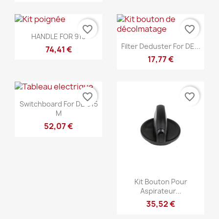
favorite_border
favorite_border
Szybki podgląd

HANDLE FOR 915
Szybki podgląd

Filter Deduster For DE...
74,41 €
17,77 €
favorite_border
favorite_border
Szybki podgląd

Switchboard For DE 915
M
52,07 €
Szybki podgląd

Kit Bouton Pour
Aspirateur...
35,52 €