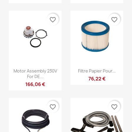
favorite_border
favorite_border
Szybki podgląd
Szybki podgląd


Motor Assembly 230V
Filtre Papier Pour...
For DE...
76,22 €
166,06 €
favorite_border
favorite_border