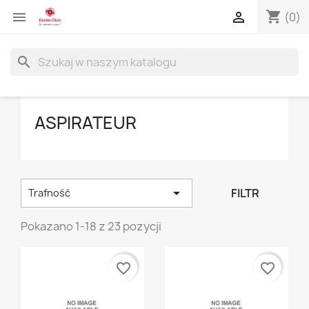
shopping_cart


(0)
search
ASPIRATEUR

FILTR
Trafność
Pokazano 1-18 z 23 pozycji
favorite_border
favorite_border