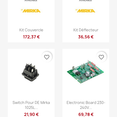
Szybki podgląd
Szybki podgląd


Kit Couvercle
Kit Déflecteur
172,37 €
36,56 €
favorite_border
favorite_border
Szybki podgląd
Szybki podgląd


Switch Pour DE Mirka
Electronic Board 230-
1025L...
240V...
21,90 €
69,78 €