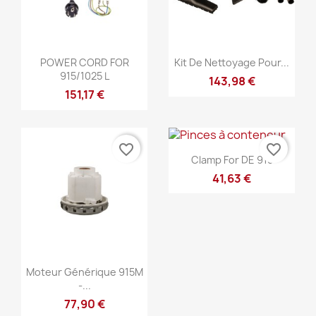
Szybki podgląd
Szybki podgląd


POWER CORD FOR
Kit De Nettoyage Pour...
915/1025 L
143,98 €
151,17 €
favorite_border
favorite_border
Szybki podgląd

Clamp For DE 915
41,63 €
Szybki podgląd

Moteur Générique 915M
-...
77,90 €