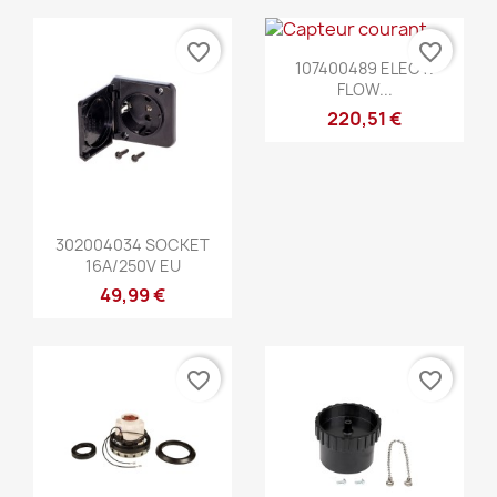
favorite_border
favorite_border
Szybki podgląd

107400489 ELECT.
FLOW...
220,51 €
Szybki podgląd

302004034 SOCKET
16A/250V EU
49,99 €
favorite_border
favorite_border