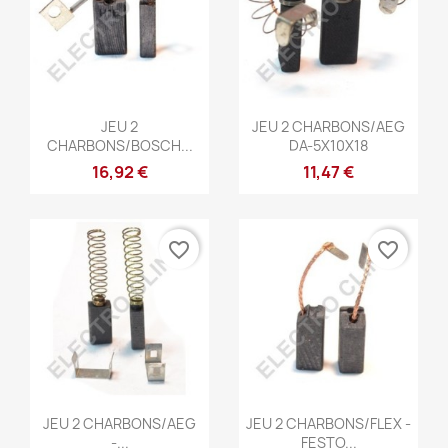
Vorschau
Vorschau


JEU 2
JEU 2 CHARBONS/AEG
CHARBONS/BOSCH...
DA-5X10X18
16,92 €
11,47 €
favorite_border
favorite_border
Vorschau
Vorschau


JEU 2 CHARBONS/AEG
JEU 2 CHARBONS/FLEX -
-...
FESTO...