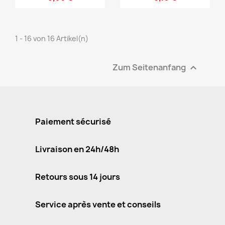
1 - 16 von 16 Artikel(n)
Zum Seitenanfang

Paiement sécurisé
Livraison en 24h/48h
Retours sous 14 jours
Service après vente et conseils