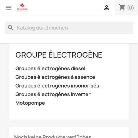
shopping_cart


(0)
search
GROUPE ÉLECTROGÈNE
Groupes électrogènes diesel
Groupes électrogènes à essence
Groupes électrogènes insonorisés
Groupes électrogènes Inverter
Motopompe
Noch keine Produkte verfügbar